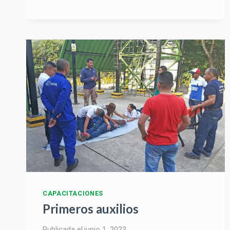
SEGURO
DE
ANDAMIO
BAJO
INSTRUCCIONES
DE
FABRICANTE
CAPACITACIONES
Primeros auxilios
Publicada el
junio 1, 2023