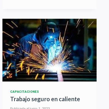
SISTEMAS
DE
GESTIÓN
CON
ÉNFASIS
EN
TAREAS
DE
ALTO
RIESGO
CAPACITACIONES
Trabajo seguro en caliente
Publicada el
junio 1, 2023