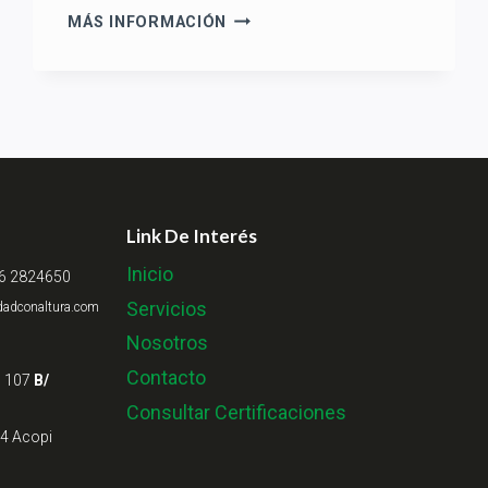
CERTIFICACIÓN
MÁS INFORMACIÓN
TRABAJO
EN
ALTURAS
Link De Interés
Inicio
16 2824650
Servicios
dadconaltura.com
Nosotros
Contacto
– 107
B/
Consultar Certificaciones
34 Acopi